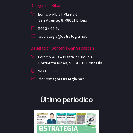
Delegación Bilbao
Edificio Albia I-Planta 6
San Vicente, 8. 48001 Bilbao
944 27 44 46
estrategia@estrategia.net
Delegación Donostia-San Sebastian
Edificio ACB – Planta 2 Ofic. 216
Portuetxe Bidea, 51. 20018 Donostia
943 011 160
donostia@estrategia.net
Último periódico