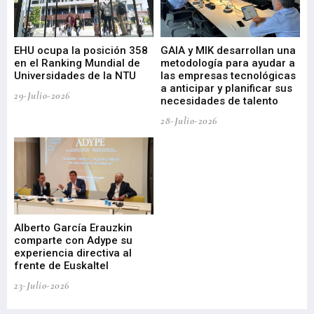
EHU ocupa la posición 358
GAIA y MIK desarrollan una
De
en el Ranking Mundial de
metodología para ayudar a
Fu
a
Universidades de la NTU
las empresas tecnológicas
nu
a anticipar y planificar sus
ac
29-Julio-2026
necesidades de talento
cr
de
28-Julio-2026
22-
Alberto García Erauzkin
comparte con Adype su
BI
experiencia directiva al
pr
frente de Euskaltel
en
23-Julio-2026
21-