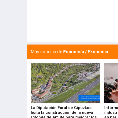
Más noticias de
Economía / Ekonomia
del Barómetro
La Diputación Foral de Gipuzkoa
Inform
a del tejido
licita la construcción de la nueva
industr
aia
rotonda de Amute para mejorar los
en peri