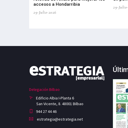
accesos a Hondarribia
29-Julio
29-Julio-2026
Últi
Delegación Bilbao
Edificio Albia I-Planta 6
San Vicente, 8. 48001 Bilbao
944 27 44 46
estrategia@estrategia.net