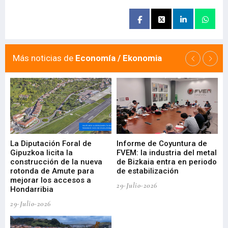
Más noticias de
Economía / Ekonomia
La Diputación Foral de
Informe de Coyuntura de
Ar
ral
Gipuzkoa licita la
FVEM: la industria del metal
ur
construcción de la nueva
de Bizkaia entra en periodo
co
rotonda de Amute para
de estabilización
edi
mejorar los accesos a
pa
29-Julio-2026
Hondarribia
Cy
29-Julio-2026
23-