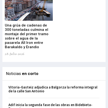
Una grúa de cadenas de
La
300 toneladas culmina el
Ba
montaje del primer tramo
res
sobre el agua de la
em
pasarela All Iron entre
21-
Barakaldo y Erandio
28-Julio-2026
Noticias
en corto
Vitoria-Gasteiz adjudica a Balgorza la reforma integral
de la calle San Antonio
Adif inicia la segunda fase de las obras en Bidebieta-