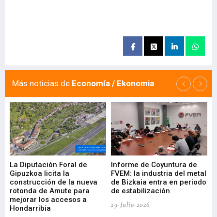
Más noticias de
Economía / Ekonomia
La Diputación Foral de
Informe de Coyuntura de
Ar
ral
Gipuzkoa licita la
FVEM: la industria del metal
ur
construcción de la nueva
de Bizkaia entra en periodo
co
rotonda de Amute para
de estabilización
edi
mejorar los accesos a
pa
29-Julio-2026
Hondarribia
Cy