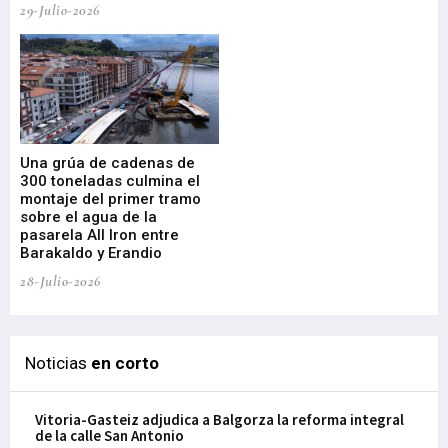
29-Julio-2026
23-
Una grúa de cadenas de
La
300 toneladas culmina el
Ba
montaje del primer tramo
res
sobre el agua de la
em
pasarela All Iron entre
21-
Barakaldo y Erandio
28-Julio-2026
Noticias
en corto
Vitoria-Gasteiz adjudica a Balgorza la reforma integral
de la calle San Antonio