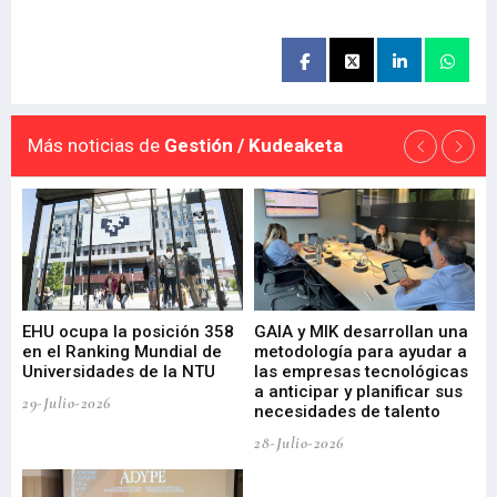
Más noticias de
Gestión / Kudeaketa
EHU ocupa la posición 358
GAIA y MIK desarrollan una
De
en el Ranking Mundial de
metodología para ayudar a
Fu
a
Universidades de la NTU
las empresas tecnológicas
nu
a anticipar y planificar sus
ac
29-Julio-2026
necesidades de talento
cr
de
28-Julio-2026
22-