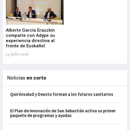
Alberto García Erauzkin
comparte con Adype su
BI
experiencia directiva al
pr
frente de Euskaltel
en
23-Julio-2026
21-
Noticias
en corto
Quirónsalud y Deusto forman a los futuros sanitarios
El Plan de Innovación de San Sebastián activa su primer
paquete de programas y ayudas