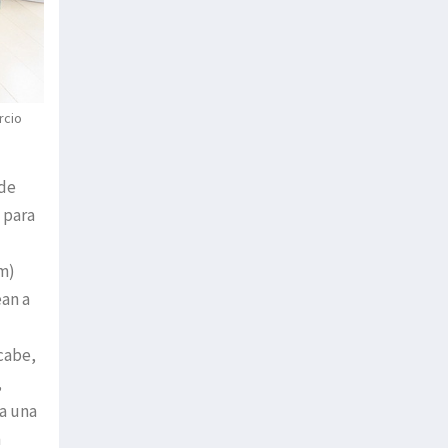
rcio
 de
 para
am)
ean a
 cabe,
,
 a una
n