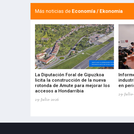
Más noticias de
Economía / Ekonomia
del Barómetro
La Diputación Foral de Gipuzkoa
Inform
a del tejido
licita la construcción de la nueva
industr
aia
rotonda de Amute para mejorar los
en peri
accesos a Hondarribia
29-Julio
29-Julio-2026