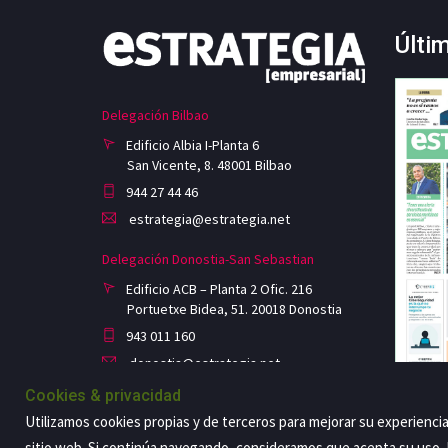
Últi
Delegación Bilbao
Edificio Albia I-Planta 6
San Vicente, 8. 48001 Bilbao
944 27 44 46
estrategia@estrategia.net
Delegación Donostia-San Sebastian
Edificio ACB – Planta 2 Ofic. 216
Portuetxe Bidea, 51. 20018 Donostia
943 011 160
donostia@estrategia.net
Cookies & privacidad
Utilizamos cookies propias y de terceros para mejorar su experienci
sitio web. Si continúa navegando, consideramos que acepta su uso