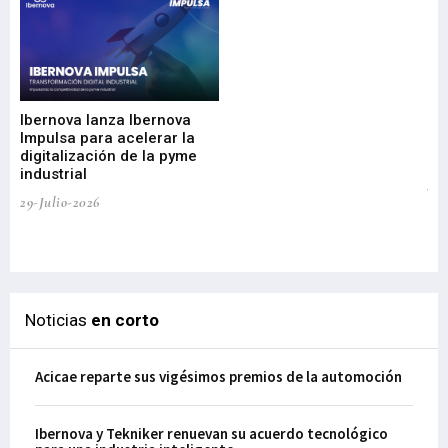
Mi
nu
di
Ibernova lanza Ibernova
ma
Impulsa para acelerar la
in
digitalización de la pyme
mi
industrial
de
te
29-Julio-2026
el
29-
Noticias
en corto
Acicae reparte sus vigésimos premios de la automoción
Ibernova y Tekniker renuevan su acuerdo tecnológico