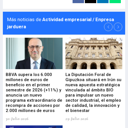
Más noticias de
Actividad empresarial / Enpresa
jarduera
e
BBVA supera los 6.000
La Diputación Foral de
En
millones de euros de
Gipuzkoa situará en Irún su
em
beneficio en el primer
nueva apuesta estratégica
de
ad
semestre de 2026 (+11%) y
vinculada al ámbito BIO
En
anuncia un nuevo
para impulsar un nuevo
En
programa extraordinario de
sector industrial, el empleo
29-
recompra de acciones por
de calidad, la innovación y
2.000 millones de euros
el bienestar
30-Julio-2026
29-Julio-2026