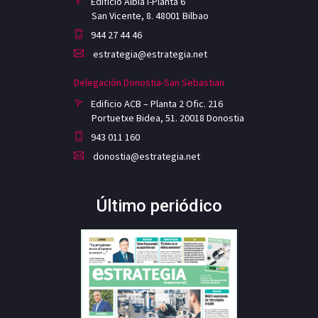
Edificio Albia I-Planta 6
San Vicente, 8. 48001 Bilbao
944 27 44 46
estrategia@estrategia.net
Delegación Donostia-San Sebastian
Edificio ACB – Planta 2 Ofic. 216
Portuetxe Bidea, 51. 20018 Donostia
943 011 160
donostia@estrategia.net
Último periódico