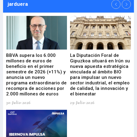
jarduera
e
BBVA supera los 6.000
La Diputación Foral de
En
millones de euros de
Gipuzkoa situará en Irún su
em
beneficio en el primer
nueva apuesta estratégica
de
ad
semestre de 2026 (+11%) y
vinculada al ámbito BIO
En
anuncia un nuevo
para impulsar un nuevo
En
programa extraordinario de
sector industrial, el empleo
29-
recompra de acciones por
de calidad, la innovación y
2.000 millones de euros
el bienestar
30-Julio-2026
29-Julio-2026
Mi