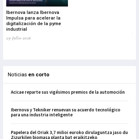
nu
di
Ibernova lanza Ibernova
ma
Impulsa para acelerar la
in
digitalización de la pyme
mi
industrial
de
te
29-Julio-2026
el
29-
Noticias
en corto
Acicae reparte sus vigésimos premios de la automoción
Ibernova y Tekniker renuevan su acuerdo tecnológico
para una industria inteligente
Papelera del Oriak 3,7 milioi euroko dirulaguntza jaso du
Zizurkilen biomasa planta bat eraikitzeko