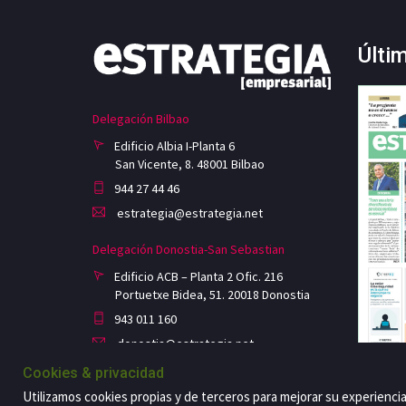
Últi
Delegación Bilbao
Edificio Albia I-Planta 6
San Vicente, 8. 48001 Bilbao
944 27 44 46
estrategia@estrategia.net
Delegación Donostia-San Sebastian
Edificio ACB – Planta 2 Ofic. 216
Portuetxe Bidea, 51. 20018 Donostia
943 011 160
donostia@estrategia.net
Cookies & privacidad
Utilizamos cookies propias y de terceros para mejorar su experienci