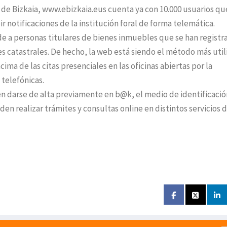
l de Bizkaia, www.ebizkaia.eus cuenta ya con 10.000 usuarios qu
r notificaciones de la institución foral de forma telemática.
de a personas titulares de bienes inmuebles que se han registr
res catastrales. De hecho, la web está siendo el método más uti
ncima de las citas presenciales en las oficinas abiertas por la
 telefónicas.
ben darse de alta previamente en b@k, el medio de identificació
den realizar trámites y consultas online en distintos servicios d