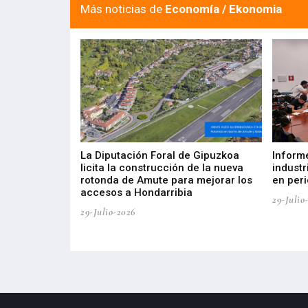
Más noticias de
Economía / Ekonomia
del Barómetro
La Diputación Foral de Gipuzkoa
Inform
a del tejido
licita la construcción de la nueva
industr
aia
rotonda de Amute para mejorar los
en peri
accesos a Hondarribia
29-Julio
29-Julio-2026