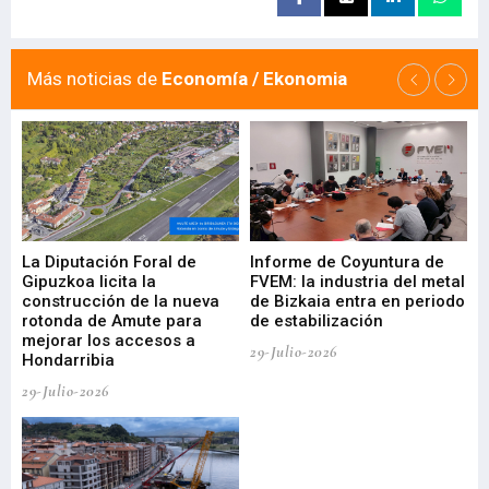
Más noticias de
Economía / Ekonomia
La Diputación Foral de
Informe de Coyuntura de
Ar
ral
Gipuzkoa licita la
FVEM: la industria del metal
ur
construcción de la nueva
de Bizkaia entra en periodo
co
rotonda de Amute para
de estabilización
edi
mejorar los accesos a
pa
29-Julio-2026
Hondarribia
Cy
29-Julio-2026
23-