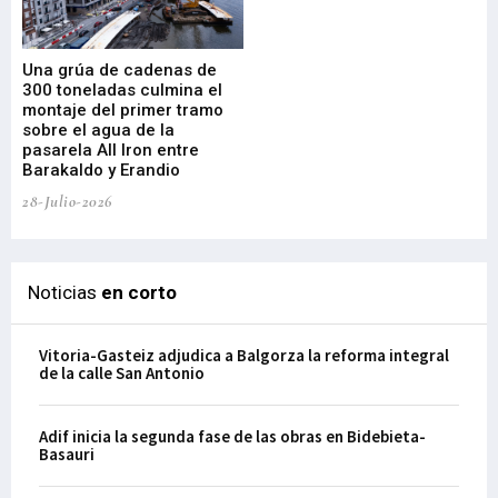
Una grúa de cadenas de
La
300 toneladas culmina el
Ba
montaje del primer tramo
res
sobre el agua de la
em
pasarela All Iron entre
21-
Barakaldo y Erandio
28-Julio-2026
Noticias
en corto
Vitoria-Gasteiz adjudica a Balgorza la reforma integral
de la calle San Antonio
Adif inicia la segunda fase de las obras en Bidebieta-
Basauri