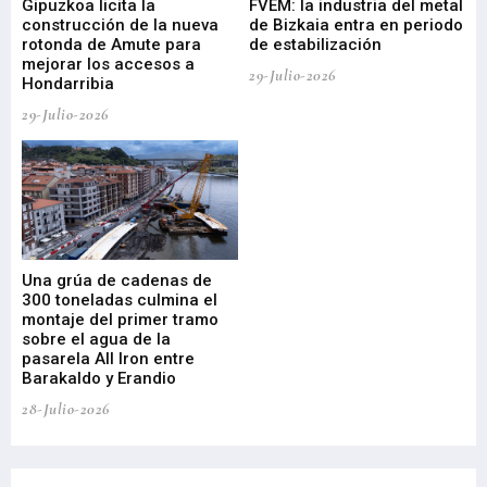
ral
Gipuzkoa licita la
FVEM: la industria del metal
ur
construcción de la nueva
de Bizkaia entra en periodo
co
rotonda de Amute para
de estabilización
edi
mejorar los accesos a
pa
29-Julio-2026
Hondarribia
Cy
29-Julio-2026
23-
Una grúa de cadenas de
La
300 toneladas culmina el
Ba
montaje del primer tramo
res
sobre el agua de la
em
pasarela All Iron entre
21-
Barakaldo y Erandio
28-Julio-2026