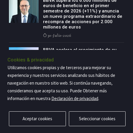
BBVA supera los 6.000 millones de
euros de beneficio en el primer
semestre de 2026 (+11%) y anuncia
un nuevo programa extraordinario de
recompra de acciones por 2.000
millones de euros
30-Julio-2026
BBVA acelera el crecimiento de su
negocio agro con un modelo global
Cookies & privacidad
de especialización presente en siete
países
Utilizamos cookies propias y de terceros para mejorar su
29-Julio-2026
experiencia y nuestros servicios analizando sus hábitos de
navegación en nuestro sitio web. Si continúa navegando,
consideramos que acepta su uso. Puede Obtener más
información en nuestra
Declaración de privacidad
.
Copyright@2026 Estrategia Empresarial
Privacidad
Aviso legal
Política de cookies
Contacto
RSS
Aceptar cookies
Seleccionar cookies