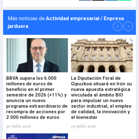
Más noticias de
Actividad empresarial / Enpresa
jarduera
e
BBVA supera los 6.000
La Diputación Foral de
En
millones de euros de
Gipuzkoa situará en Irún su
em
beneficio en el primer
nueva apuesta estratégica
de
ad
semestre de 2026 (+11%) y
vinculada al ámbito BIO
En
anuncia un nuevo
para impulsar un nuevo
En
programa extraordinario de
sector industrial, el empleo
29-
recompra de acciones por
de calidad, la innovación y
2.000 millones de euros
el bienestar
30-Julio-2026
29-Julio-2026