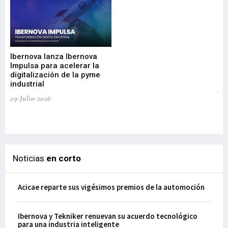
Mi
nu
di
Ibernova lanza Ibernova
ma
Impulsa para acelerar la
in
digitalización de la pyme
mi
industrial
de
te
29-Julio-2026
el
29-
Noticias
en corto
Acicae reparte sus vigésimos premios de la automoción
Ibernova y Tekniker renuevan su acuerdo tecnológico
para una industria inteligente