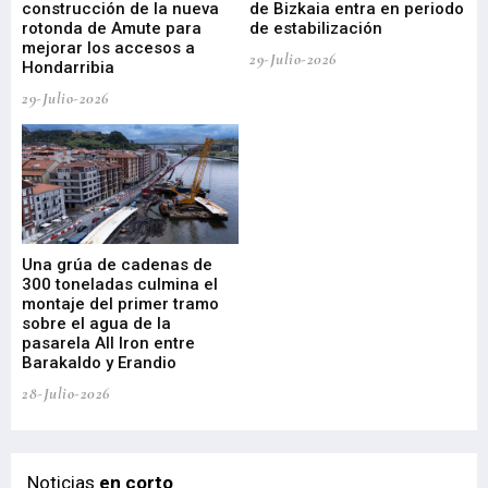
construcción de la nueva
de Bizkaia entra en periodo
co
rotonda de Amute para
de estabilización
edi
mejorar los accesos a
pa
29-Julio-2026
Hondarribia
Cy
29-Julio-2026
23-
Una grúa de cadenas de
La
300 toneladas culmina el
Ba
montaje del primer tramo
res
sobre el agua de la
em
pasarela All Iron entre
21-
Barakaldo y Erandio
28-Julio-2026
Noticias
en corto