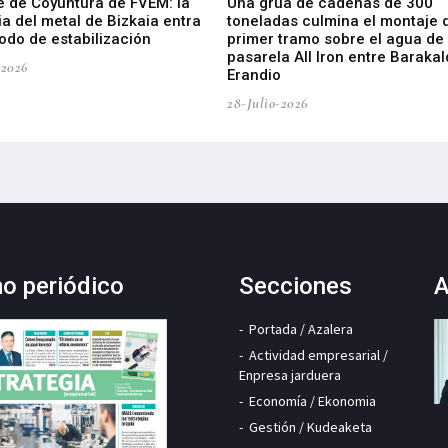
e de Coyuntura de FVEM: la
Una grúa de cadenas de 300
ia del metal de Bizkaia entra
toneladas culmina el montaje 
odo de estabilización
primer tramo sobre el agua de 
pasarela All Iron entre Barakal
-2026
Erandio
28-Julio-2026
mo periódico
Secciones
A
Portada / Azalera
Actividad empresarial /
Enpresa jarduera
Economía / Ekonomia
Gestión / Kudeaketa