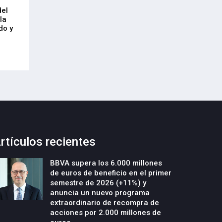
Arrancan las obras de urbanización
El CRL refleja el
del
y construcción de un nuevo edificio
mercado laboral 
la
industrial en la parcela Errotazar-
21-Julio-2026
do y
Cycobask de Irún
23-Julio-2026
rtículos recientes
BBVA supera los 6.000 millones
de euros de beneficio en el primer
semestre de 2026 (+11%) y
anuncia un nuevo programa
extraordinario de recompra de
acciones por 2.000 millones de