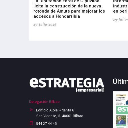
del Barómetro
La Diputación Foral de Gipuzkoa
Inform
a del tejido
licita la construcción de la nueva
industr
aia
rotonda de Amute para mejorar los
en peri
accesos a Hondarribia
29-Julio
29-Julio-2026
Últi
Delegación Bilbao
Edificio Albia I-Planta 6
San Vicente, 8. 48001 Bilbao
944 27 44 46