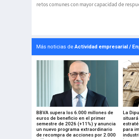
retos comunes con mayor capacidad de respu
Más noticias de
Actividad empresarial / E
 los nuevos
BBVA supera los 6.000 millones de
La Dip
s de ZIV que, en
euros de beneficio en el primer
situará
de inversión
semestre de 2026 (+11%) y anuncia
estraté
, busca impulsar
un nuevo programa extraordinario
para i
 tecnología
de recompra de acciones por 2.000
industr