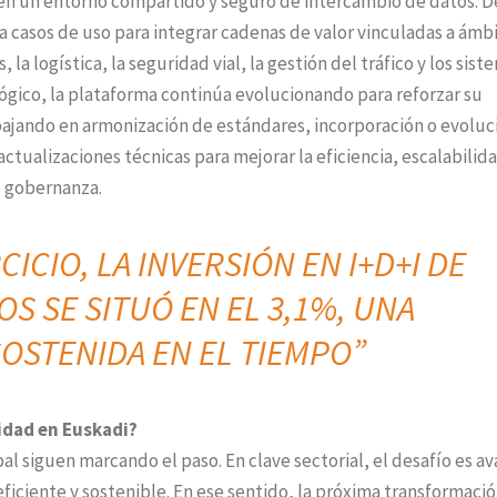
ar en un entorno compartido y seguro de intercambio de datos. 
a casos de uso para integrar cadenas de valor vinculadas a ámb
la logística, la seguridad vial, la gestión del tráfico y los sist
ógico, la plataforma continúa evolucionando para reforzar su
bajando en armonización de estándares, incorporación o evoluc
ctualizaciones técnicas para mejorar la eficiencia, escalabilida
e gobernanza.
CICIO, LA INVERSIÓN EN
I+D+I DE
S SE SITUÓ EN EL
3,1%, UNA
OSTENIDA EN EL TIEMPO
”
idad en Euskadi?
al siguen marcando el paso. En clave sectorial, el desafío es a
ficiente y sostenible. En ese sentido, la próxima transformaci