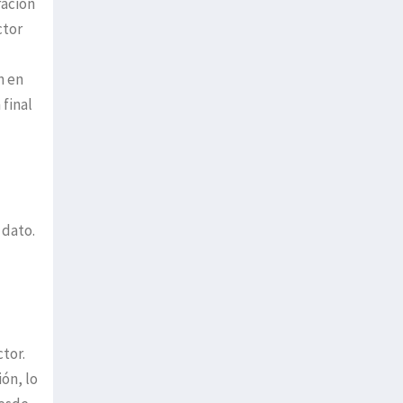
ración
ctor
n en
 final
 dato.
tor.
ón, lo