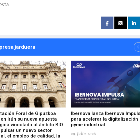
esta.
npresa jarduera
utación Foral de Gipuzkoa
Ibernova lanza Ibernova Impul
 en Irún su nueva apuesta
para acelerar la digitalización 
gica vinculada al ámbito BIO
pyme industrial
mpulsar un nuevo sector
29-Julio-2026
ial, el empleo de calidad, la