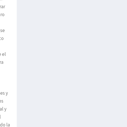
rar
tro
 se
co
 el
ra
es y
es
al y
l
do la