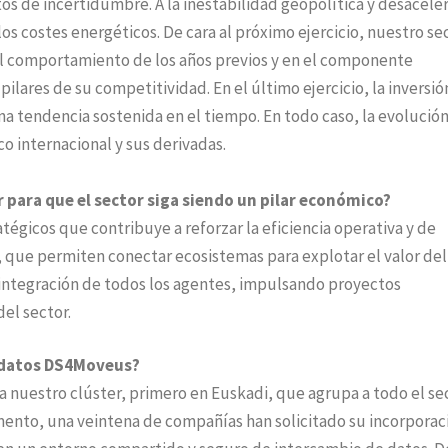
os de incertidumbre. A la inestabilidad geopolítica y desacele
 costes energéticos. De cara al próximo ejercicio, nuestro se
l comportamiento de los años previos y en el componente
ilares de su competitividad. En el último ejercicio, la inversió
na tendencia sostenida en el tiempo. En todo caso, la evolución
o internacional y sus derivadas.
 para que el sector siga siendo un pilar económico?
tégicos que contribuye a reforzar la eficiencia operativa y de
, que permiten conectar ecosistemas para explotar el valor del
 integración de todos los agentes, impulsando proyectos
del sector.
e datos DS4Moveus?
nuestro clúster, primero en Euskadi, que agrupa a todo el sec
nto, una veintena de compañías han solicitado su incorporaci