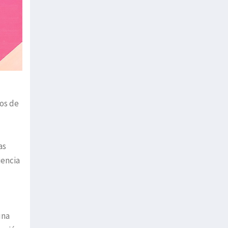
pos de
as
iencia
una