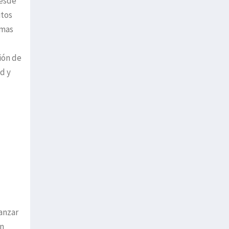
Desde
itos
emas
ión de
d y
vanzar
ón