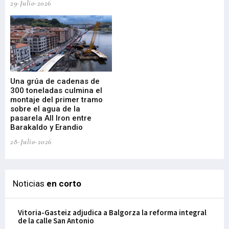
29-Julio-2026
23-
Una grúa de cadenas de
La
300 toneladas culmina el
Ba
montaje del primer tramo
res
sobre el agua de la
em
pasarela All Iron entre
21-
Barakaldo y Erandio
28-Julio-2026
Noticias
en corto
Vitoria-Gasteiz adjudica a Balgorza la reforma integral
de la calle San Antonio