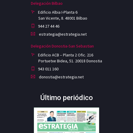
Delegación Bilbao
Edificio Albia I-Planta 6
San Vicente, 8. 48001 Bilbao
944 27 44 46
estrategia@estrategia.net
Delegación Donostia-San Sebastian
Edificio ACB – Planta 2 Ofic. 216
Portuetxe Bidea, 51. 20018 Donostia
943 011 160
donostia@estrategia.net
Último periódico