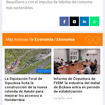
despilfarro y con el impulso de hábitos de consumo
más sostenibles.
Más noticias de
Economía / Ekonomia
La Diputación Foral de
Informe de Coyuntura de
Ar
ral
Gipuzkoa licita la
FVEM: la industria del metal
ur
construcción de la nueva
de Bizkaia entra en periodo
co
rotonda de Amute para
de estabilización
edi
mejorar los accesos a
pa
29-Julio-2026
Hondarribia
Cy