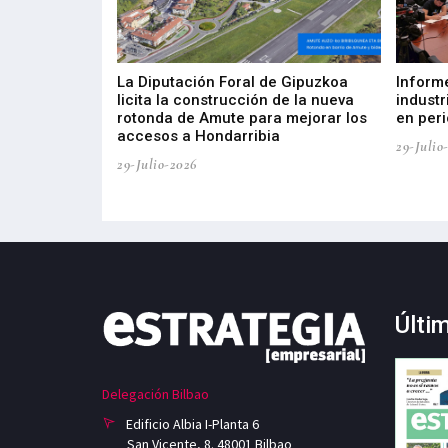
del Barómetro
La Diputación Foral de Gipuzkoa
Inform
a del tejido
licita la construcción de la nueva
industr
aia
rotonda de Amute para mejorar los
en peri
accesos a Hondarribia
29-Julio
29-Julio-2026
Últi
Delegación Bilbao
Edificio Albia I-Planta 6
San Vicente, 8. 48001 Bilbao