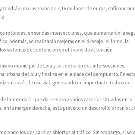
y tendrán una inversión de 3,16 millones de euros, cofinanciad
iu.
 dos rotondas, en sendas intersecciones, que aumentarán la seg
ico. Además, se realizarán mejoras en el drenaje, el firme, la
y los sistemas de contención en el tramo de actuación.
 mismo municipio de Loiu y se centra en dos intersecciones:
na urbana de Loiu y finaliza en el enlace del aeropuerto. En est
aliza a través de ese vial, generando un importante tráfico de
 la anterior), que da servicio a varios caseríos situados en la
s, en la margen derecha, está previsto un desarrollo urbanísti
eniendo los dos carriles abiertos al tráfico. Sin embargo, sí se 