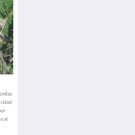
tondas
uridad
por
n al