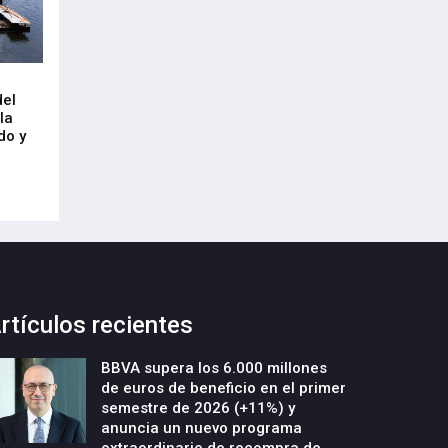
Arrancan las obras de urbanización
El CRL refleja el
del
y construcción de un nuevo edificio
mercado laboral 
la
industrial en la parcela Errotazar-
21-Julio-2026
do y
Cycobask de Irún
23-Julio-2026
rtículos recientes
BBVA supera los 6.000 millones
de euros de beneficio en el primer
semestre de 2026 (+11%) y
anuncia un nuevo programa