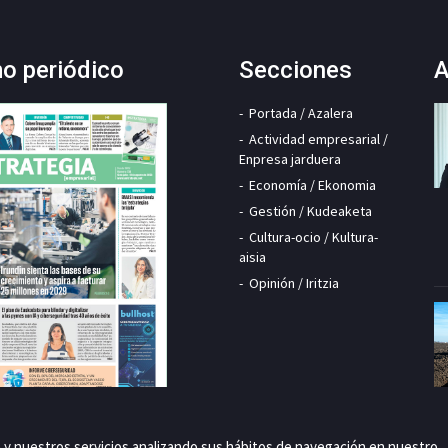
mo periódico
Secciones
A
Portada / Azalera
Actividad empresarial /
Enpresa jarduera
Economía / Ekonomia
Gestión / Kudeaketa
Cultura-ocio / Kultura-
aisia
Opinión / Iritzia
a y nuestros servicios analizando sus hábitos de navegación en nuestro