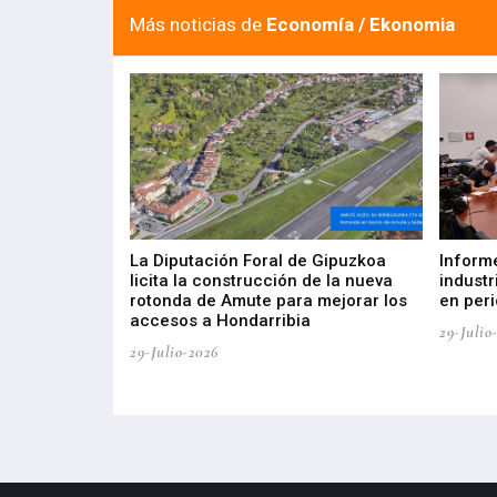
Más noticias de
Economía / Ekonomia
del Barómetro
La Diputación Foral de Gipuzkoa
Inform
a del tejido
licita la construcción de la nueva
industr
aia
rotonda de Amute para mejorar los
en peri
accesos a Hondarribia
29-Julio
29-Julio-2026