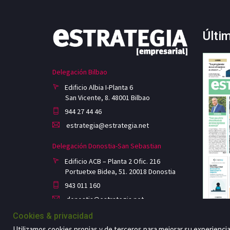
Últi
Delegación Bilbao
Edificio Albia I-Planta 6
San Vicente, 8. 48001 Bilbao
944 27 44 46
estrategia@estrategia.net
Delegación Donostia-San Sebastian
Edificio ACB – Planta 2 Ofic. 216
Portuetxe Bidea, 51. 20018 Donostia
943 011 160
donostia@estrategia.net
Cookies & privacidad
Utilizamos cookies propias y de terceros para mejorar su experienci