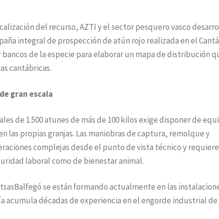
localización del recurso, AZTI y el sector pesquero vasco desarro
mpaña integral de prospección de atún rojo realizada en el Cantá
zar bancos de la especie para elaborar un mapa de distribución q
as cantábricas.
de gran escala
ales de 1.500 atunes de más de 100 kilos exige disponer de equ
n las propias granjas. Las maniobras de captura, remolque y
peraciones complejas desde el punto de vista técnico y requier
uridad laboral como de bienestar animal.
ItsasBalfegó se están formando actualmente en las instalacion
a acumula décadas de experiencia en el engorde industrial de