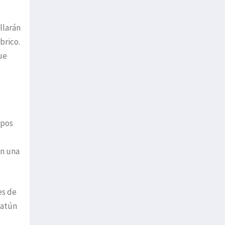
llarán
brico.
ue
ipos
en una
es de
 atún