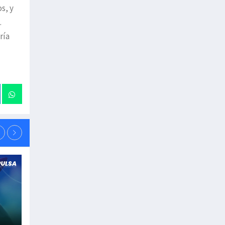
s, y
.
ría