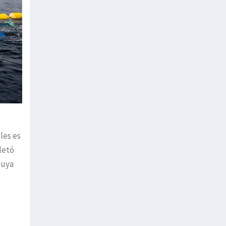
les es
letó
cuya