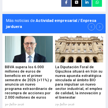
Más noticias de
Actividad empresarial / Enpresa
jarduera
e
BBVA supera los 6.000
La Diputación Foral de
En
millones de euros de
Gipuzkoa situará en Irún su
em
beneficio en el primer
nueva apuesta estratégica
de
ad
semestre de 2026 (+11%) y
vinculada al ámbito BIO
En
anuncia un nuevo
para impulsar un nuevo
En
programa extraordinario de
sector industrial, el empleo
29-
recompra de acciones por
de calidad, la innovación y
2.000 millones de euros
el bienestar
30-Julio-2026
29-Julio-2026