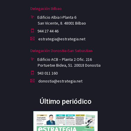
Delegación Bilbao
Edificio Albia I-Planta 6
San Vicente, 8. 48001 Bilbao
944 27 44 46
estrategia@estrategia.net
Delegación Donostia-San Sebastian
Edificio ACB – Planta 2 Ofic. 216
Portuetxe Bidea, 51. 20018 Donostia
943 011 160
donostia@estrategia.net
Último periódico