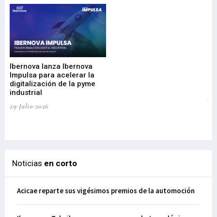
Mi
nu
di
Ibernova lanza Ibernova
ma
Impulsa para acelerar la
in
digitalización de la pyme
mi
industrial
de
te
29-Julio-2026
el
29-
Noticias
en corto
Acicae reparte sus vigésimos premios de la automoción