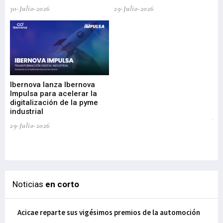
30-Julio-2026
29-Julio-2026
Mi
nu
di
Ibernova lanza Ibernova
ma
Impulsa para acelerar la
in
digitalización de la pyme
mi
industrial
de
te
29-Julio-2026
el
29-
Noticias
en corto
Acicae reparte sus vigésimos premios de la automoción