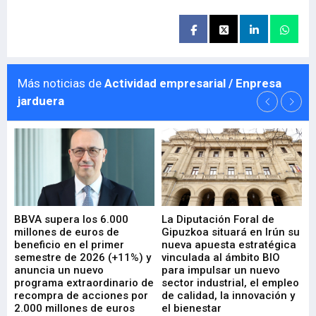
Más noticias de
Actividad empresarial / Enpresa
jarduera
e
BBVA supera los 6.000
La Diputación Foral de
En
millones de euros de
Gipuzkoa situará en Irún su
em
beneficio en el primer
nueva apuesta estratégica
de
ad
semestre de 2026 (+11%) y
vinculada al ámbito BIO
En
anuncia un nuevo
para impulsar un nuevo
En
programa extraordinario de
sector industrial, el empleo
29-
recompra de acciones por
de calidad, la innovación y
2.000 millones de euros
el bienestar