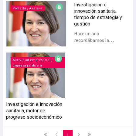
Investigación e
Portada / Azalera
innovación sanitaria:
tiempo de estrategia y
gestión
Hace un año
recordábamos la
importancia de la
investigación y la
innovación en el sistema
Actividad empresarial /
Enpresa jarduera
sanitario público. Además
de sus funciones u
objetivos primordiales –
ayudar a mejorar la salud
de las personas y el propio
desempeño y
Investigación e innovación
sostenibilidad del
sanitaria, motor de
sistema-, la I+D+i
progreso socioeconómico
sanitaria incide en el
desarrollo económico del
entorno, como han
1