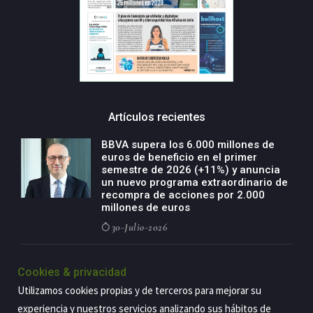
Artículos recientes
BBVA supera los 6.000 millones de
euros de beneficio en el primer
semestre de 2026 (+11%) y anuncia
un nuevo programa extraordinario de
recompra de acciones por 2.000
millones de euros
30-Julio-2026
BBVA acelera el crecimiento de su
Cookies & privacidad
negocio agro con un modelo global
de especialización presente en siete
Utilizamos cookies propias y de terceros para mejorar su
países
experiencia y nuestros servicios analizando sus hábitos de