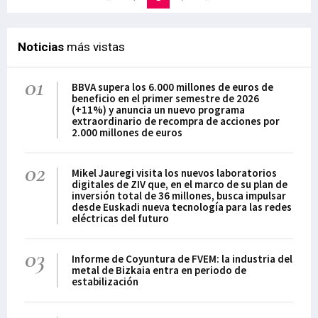
reconocido numerosos
países en sus estrategias
de salud y de
Noticias
más vistas
competitividad. También
Euskadi que ha identificado
01
BBVA supera los 6.000 millones de euros de
como área prioritaria el
beneficio en el primer semestre de 2026
binomio biociencias-salud.
(+11%) y anuncia un nuevo programa
En realidad, el reto
extraordinario de recompra de acciones por
2.000 millones de euros
consiste en establecer el
ecosistema, y su modus
02
operandi, que conecte a
Mikel Jauregi visita los nuevos laboratorios
investigadores e
digitales de ZIV que, en el marco de su plan de
inversión total de 36 millones, busca impulsar
investigadoras, empresas,
desde Euskadi nueva tecnología para las redes
inversores, clín
eléctricas del futuro
03
Informe de Coyuntura de FVEM: la industria del
metal de Bizkaia entra en periodo de
estabilización