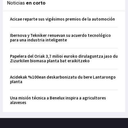
Noticias
en corto
Acicae reparte sus vigésimos premios de la automoción
Ibernova y Tekniker renuevan su acuerdo tecnológico
para una industria inteligente
Papelera del Oriak 3,7 milioi euroko dirulaguntza jaso du
Zizurkilen biomasa planta bat eraikitzeko
Acidekak %100ean deskarbonizatu du bere Lantarongo
planta
Una misión técnica a Benelux inspira a agricultores
alaveses