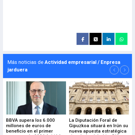
Más noticias de
Actividad empresarial / Enpresa
jarduera
e
BBVA supera los 6.000
La Diputación Foral de
En
millones de euros de
Gipuzkoa situará en Irún su
em
beneficio en el primer
nueva apuesta estratégica
de