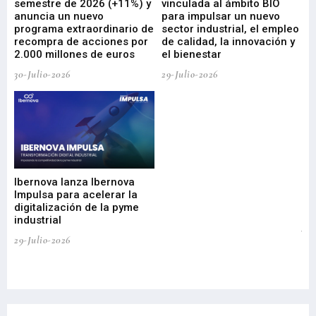
ad
semestre de 2026 (+11%) y
vinculada al ámbito BIO
En
anuncia un nuevo
para impulsar un nuevo
En
programa extraordinario de
sector industrial, el empleo
29-
recompra de acciones por
de calidad, la innovación y
2.000 millones de euros
el bienestar
30-Julio-2026
29-Julio-2026
Mi
nu
di
Ibernova lanza Ibernova
ma
Impulsa para acelerar la
in
digitalización de la pyme
mi
industrial
de
te
29-Julio-2026
el
29-