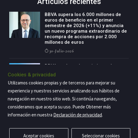
Artículos recientes
BBVA supera los 6.000 millones de
euros de beneficio en el primer
semestre de 2026 (+11%) y anuncia
un nuevo programa extraordinario de
recompra de acciones por 2.000
millones de euros
30-Julio-2026
BBVA acelera el crecimiento de su
negocio agro con un modelo global
Cookies & privacidad
de especialización presente en siete
Utilizamos cookies propias y de terceros para mejorar su
países
experiencia y nuestros servicios analizando sus hábitos de
29-Julio-2026
navegación en nuestro sitio web. Si continúa navegando,
consideramos que acepta su uso. Puede Obtener más
información en nuestra
Declaración de privacidad
.
Copyright@2026 Estrategia Empresarial
Privacidad
Aviso legal
Política de cookies
Contacto
RSS
Aceptar cookies
Seleccionar cookies