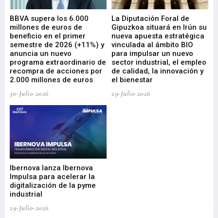
e
BBVA supera los 6.000
La Diputación Foral de
En
millones de euros de
Gipuzkoa situará en Irún su
em
beneficio en el primer
nueva apuesta estratégica
de
ad
semestre de 2026 (+11%) y
vinculada al ámbito BIO
En
anuncia un nuevo
para impulsar un nuevo
En
programa extraordinario de
sector industrial, el empleo
29-
recompra de acciones por
de calidad, la innovación y
2.000 millones de euros
el bienestar
30-Julio-2026
29-Julio-2026
Mi
nu
di
Ibernova lanza Ibernova
ma
Impulsa para acelerar la
in
digitalización de la pyme
mi
industrial
de
te
29-Julio-2026
el