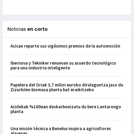
29-
Noticias
en corto
Acicae reparte sus vigésimos premios de la automoción
Ibernova y Tekniker renuevan su acuerdo tecnológico
para una industria inteligente
Papelera del Oriak 3,7 milioi euroko dirulaguntza jaso du
Zizurkilen biomasa planta bat eraikitzeko
Acidekak %100ean deskarbonizatu du bere Lantarongo
planta
Una misión técnica a Benelux inspira a agricultores
alaveses