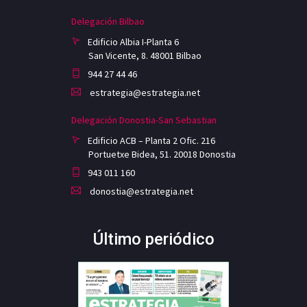
Delegación Bilbao
Edificio Albia I-Planta 6
San Vicente, 8. 48001 Bilbao
944 27 44 46
estrategia@estrategia.net
Delegación Donostia-San Sebastian
Edificio ACB – Planta 2 Ofic. 216
Portuetxe Bidea, 51. 20018 Donostia
943 011 160
donostia@estrategia.net
Último periódico