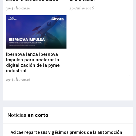
30-Julio-2026
29-Julio-2026
Mi
nu
di
Ibernova lanza Ibernova
ma
Impulsa para acelerar la
in
digitalización de la pyme
mi
industrial
de
te
29-Julio-2026
el
29-
Noticias
en corto
Acicae reparte sus vigésimos premios de la automoción