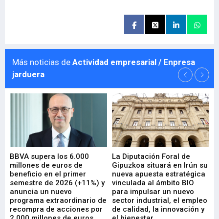
Más noticias de
Actividad empresarial / Enpresa
jarduera
e
BBVA supera los 6.000
La Diputación Foral de
En
millones de euros de
Gipuzkoa situará en Irún su
em
beneficio en el primer
nueva apuesta estratégica
de
ad
semestre de 2026 (+11%) y
vinculada al ámbito BIO
En
anuncia un nuevo
para impulsar un nuevo
En
programa extraordinario de
sector industrial, el empleo
29-
recompra de acciones por
de calidad, la innovación y
2.000 millones de euros
el bienestar