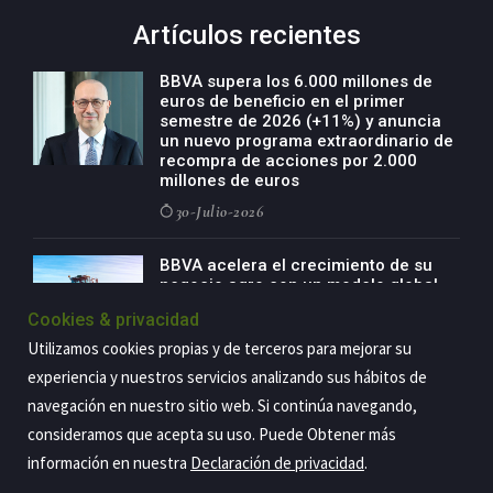
Artículos recientes
BBVA supera los 6.000 millones de
euros de beneficio en el primer
semestre de 2026 (+11%) y anuncia
un nuevo programa extraordinario de
recompra de acciones por 2.000
millones de euros
30-Julio-2026
BBVA acelera el crecimiento de su
negocio agro con un modelo global
de especialización presente en siete
Cookies & privacidad
países
Utilizamos cookies propias y de terceros para mejorar su
29-Julio-2026
experiencia y nuestros servicios analizando sus hábitos de
navegación en nuestro sitio web. Si continúa navegando,
consideramos que acepta su uso. Puede Obtener más
Copyright@2026 Estrategia Empresarial
información en nuestra
Declaración de privacidad
.