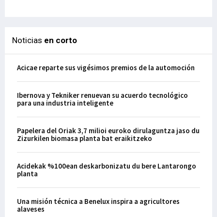
29-
Noticias
en corto
Acicae reparte sus vigésimos premios de la automoción
Ibernova y Tekniker renuevan su acuerdo tecnológico
para una industria inteligente
Papelera del Oriak 3,7 milioi euroko dirulaguntza jaso du
Zizurkilen biomasa planta bat eraikitzeko
Acidekak %100ean deskarbonizatu du bere Lantarongo
planta
Una misión técnica a Benelux inspira a agricultores
alaveses