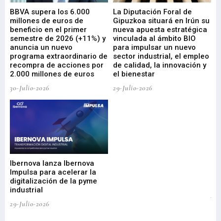
e
BBVA supera los 6.000
La Diputación Foral de
En
millones de euros de
Gipuzkoa situará en Irún su
em
beneficio en el primer
nueva apuesta estratégica
de
ad
semestre de 2026 (+11%) y
vinculada al ámbito BIO
En
anuncia un nuevo
para impulsar un nuevo
En
programa extraordinario de
sector industrial, el empleo
29-
recompra de acciones por
de calidad, la innovación y
2.000 millones de euros
el bienestar
30-Julio-2026
29-Julio-2026
Mi
nu
di
Ibernova lanza Ibernova
ma
Impulsa para acelerar la
in
digitalización de la pyme
mi
industrial
de
te
29-Julio-2026
el