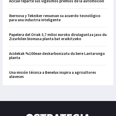
Acicae reparte sus vigésimos premios de la automoción
Ibernova y Tekniker renuevan su acuerdo tecnológico
para una industria inteligente
Papelera del Oriak 3,7 milioi euroko dirulaguntza jaso du
Zizurkilen biomasa planta bat eraikitzeko
Acidekak %100ean deskarbonizatu du bere Lantarongo
planta
Una misión técnica a Benelux inspira a agricultores
alaveses