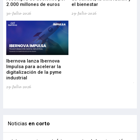
2.000 millones de euros
el bienestar
30-Julio-2026
29-Julio-2026
Mi
nu
di
Ibernova lanza Ibernova
ma
Impulsa para acelerar la
in
digitalización de la pyme
mi
industrial
de
te
29-Julio-2026
el
29-
Noticias
en corto