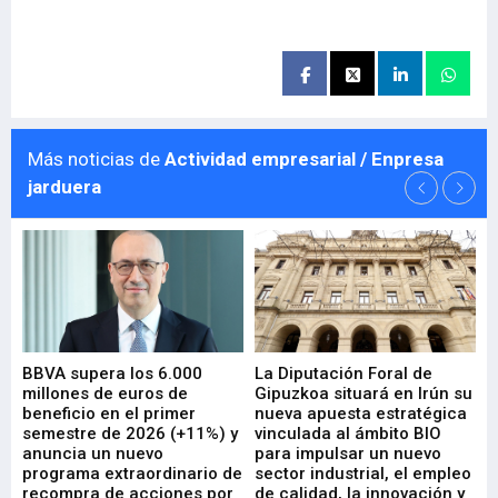
Más noticias de
Actividad empresarial / Enpresa
jarduera
e
BBVA supera los 6.000
La Diputación Foral de
En
millones de euros de
Gipuzkoa situará en Irún su
em
beneficio en el primer
nueva apuesta estratégica
de
ad
semestre de 2026 (+11%) y
vinculada al ámbito BIO
En
anuncia un nuevo
para impulsar un nuevo
En
programa extraordinario de
sector industrial, el empleo
29-
recompra de acciones por
de calidad, la innovación y