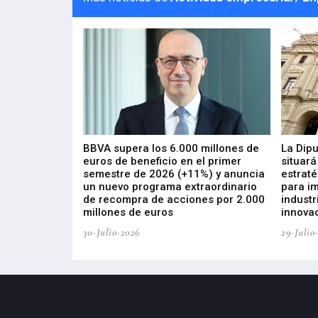
 los nuevos
BBVA supera los 6.000 millones de
La Dip
s de ZIV que, en
euros de beneficio en el primer
situará
de inversión
semestre de 2026 (+11%) y anuncia
estraté
, busca impulsar
un nuevo programa extraordinario
para i
 tecnología
de recompra de acciones por 2.000
industr
ricas del futuro
millones de euros
innovac
30-Julio-2026
29-Julio