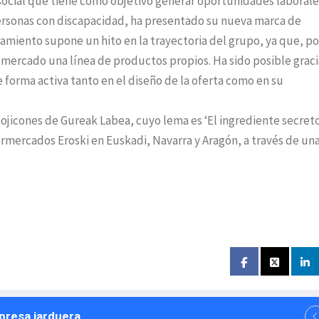
ocial que tiene como objetivo generar oportunidades laborale
personas con discapacidad, ha presentado su nueva marca de
amiento supone un hito en la trayectoria del grupo, ya que, po
l mercado una línea de productos propios. Ha sido posible gracia
 forma activa tanto en el diseño de la oferta como en su
ojicones de Gureak Labea, cuyo lema es ‘El ingrediente secreto
ermercados Eroski en Euskadi, Navarra y Aragón, a través de un
npresa jarduera