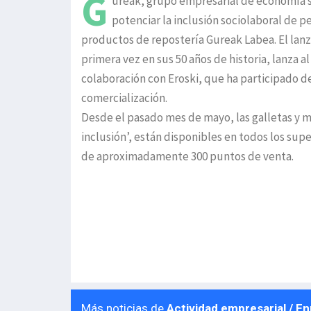
G
ureak, grupo empresarial de economía s
potenciar la inclusión sociolaboral de 
productos de repostería Gureak Labea. El lanz
primera vez en sus 50 años de historia, lanza a
colaboración con Eroski, que ha participado de
comercialización.
Desde el pasado mes de mayo, las galletas y m
inclusión’, están disponibles en todos los sup
de aproximadamente 300 puntos de venta.
Más noticias de
Actividad empresarial / E