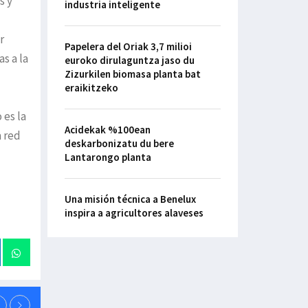
s y
industria inteligente
r
Papelera del Oriak 3,7 milioi
s a la
euroko dirulaguntza jaso du
Zizurkilen biomasa planta bat
eraikitzeko
 es la
Acidekak %100ean
a red
deskarbonizatu du bere
Lantarongo planta
Una misión técnica a Benelux
inspira a agricultores alaveses