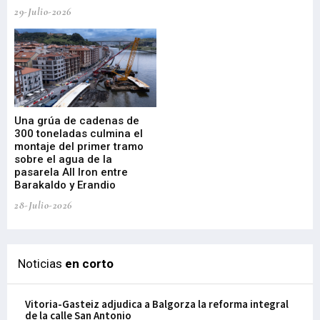
29-Julio-2026
23-
Una grúa de cadenas de
La
300 toneladas culmina el
Ba
montaje del primer tramo
res
sobre el agua de la
em
pasarela All Iron entre
21-
Barakaldo y Erandio
28-Julio-2026
Noticias
en corto
Vitoria-Gasteiz adjudica a Balgorza la reforma integral
de la calle San Antonio