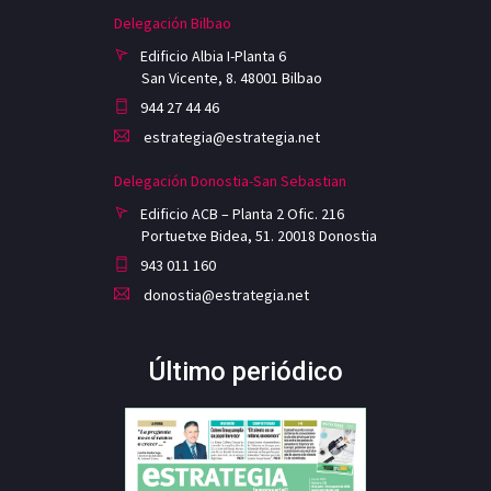
Delegación Bilbao
Edificio Albia I-Planta 6
San Vicente, 8. 48001 Bilbao
944 27 44 46
estrategia@estrategia.net
Delegación Donostia-San Sebastian
Edificio ACB – Planta 2 Ofic. 216
Portuetxe Bidea, 51. 20018 Donostia
943 011 160
donostia@estrategia.net
Último periódico