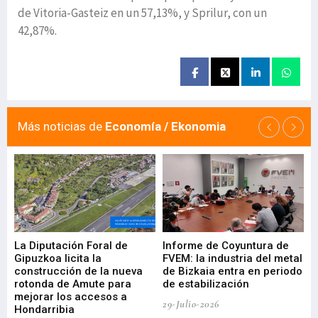
de Vitoria-Gasteiz en un 57,13%, y Sprilur, con un
42,87%.
Más noticias de
Economía / Ekonomia
La Diputación Foral de
Informe de Coyuntura de
Ar
ral
Gipuzkoa licita la
FVEM: la industria del metal
ur
construcción de la nueva
de Bizkaia entra en periodo
co
rotonda de Amute para
de estabilización
edi
mejorar los accesos a
pa
29-Julio-2026
Hondarribia
Cy