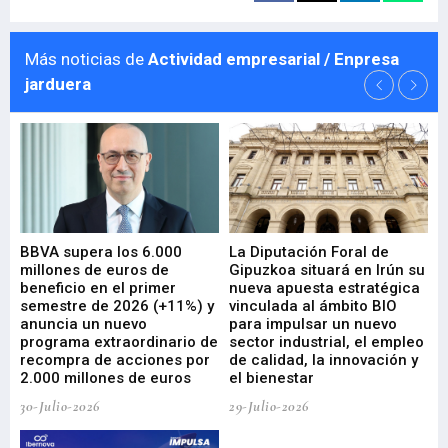
Más noticias de
Actividad empresarial / Enpresa
jarduera
e
BBVA supera los 6.000
La Diputación Foral de
En
millones de euros de
Gipuzkoa situará en Irún su
em
beneficio en el primer
nueva apuesta estratégica
de
ad
semestre de 2026 (+11%) y
vinculada al ámbito BIO
En
anuncia un nuevo
para impulsar un nuevo
En
programa extraordinario de
sector industrial, el empleo
29-
recompra de acciones por
de calidad, la innovación y
2.000 millones de euros
el bienestar
30-Julio-2026
29-Julio-2026