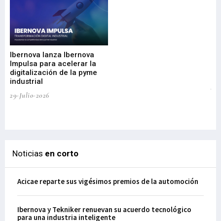
Mi
nu
di
Ibernova lanza Ibernova
ma
Impulsa para acelerar la
in
digitalización de la pyme
mi
industrial
de
te
29-Julio-2026
el
29-
Noticias
en corto
Acicae reparte sus vigésimos premios de la automoción
Ibernova y Tekniker renuevan su acuerdo tecnológico
para una industria inteligente