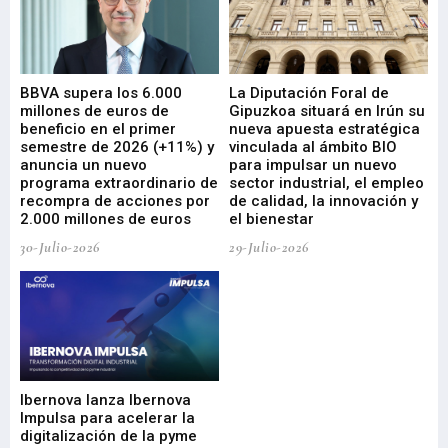
e
BBVA supera los 6.000
La Diputación Foral de
En
millones de euros de
Gipuzkoa situará en Irún su
em
beneficio en el primer
nueva apuesta estratégica
de
ad
semestre de 2026 (+11%) y
vinculada al ámbito BIO
En
anuncia un nuevo
para impulsar un nuevo
En
programa extraordinario de
sector industrial, el empleo
29-
recompra de acciones por
de calidad, la innovación y
2.000 millones de euros
el bienestar
30-Julio-2026
29-Julio-2026
Mi
nu
di
Ibernova lanza Ibernova
ma
Impulsa para acelerar la
in
digitalización de la pyme
mi