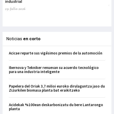
industrial
de
te
29-Julio-2026
el
29-
Noticias
en corto
Acicae reparte sus vigésimos premios de la automoción
Ibernova y Tekniker renuevan su acuerdo tecnológico
para una industria inteligente
Papelera del Oriak 3,7 milioi euroko dirulaguntza jaso du
Zizurkilen biomasa planta bat eraikitzeko
Acidekak %100ean deskarbonizatu du bere Lantarongo
planta