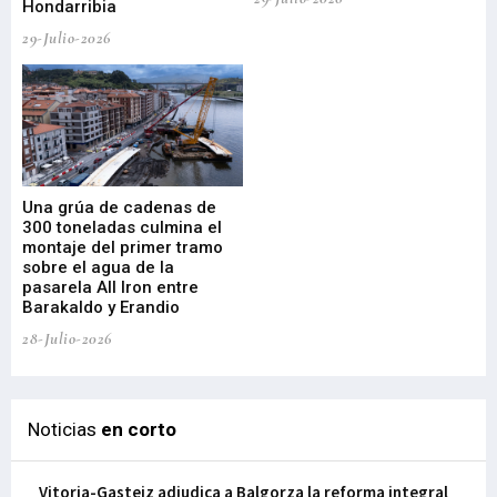
Hondarribia
Cy
29-Julio-2026
23-
Una grúa de cadenas de
La
300 toneladas culmina el
Ba
montaje del primer tramo
res
sobre el agua de la
em
pasarela All Iron entre
21-
Barakaldo y Erandio
28-Julio-2026
Noticias
en corto
Vitoria-Gasteiz adjudica a Balgorza la reforma integral