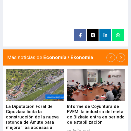
Más noticias de
Economía / Ekonomia
La Diputación Foral de
Informe de Coyuntura de
Ar
ral
Gipuzkoa licita la
FVEM: la industria del metal
ur
construcción de la nueva
de Bizkaia entra en periodo
co
rotonda de Amute para
de estabilización
edi
mejorar los accesos a
pa
29-Julio-2026