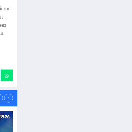
dieron
el
eas
la