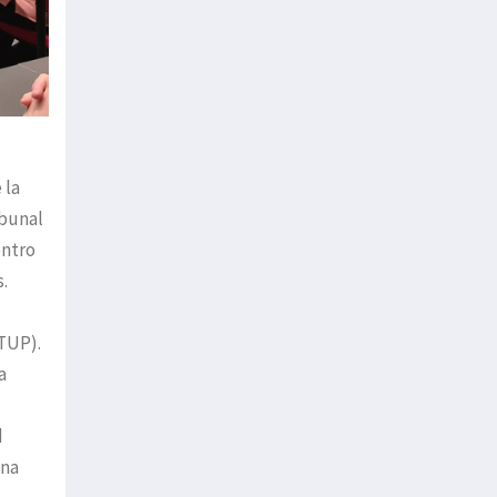
 la
ibunal
entro
.
(TUP).
a
d
una