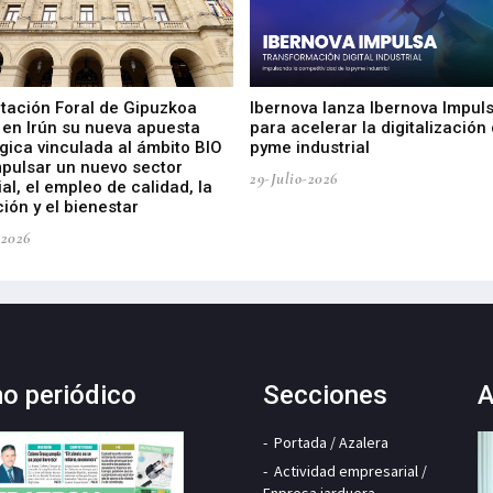
utación Foral de Gipuzkoa
Ibernova lanza Ibernova Impul
 en Irún su nueva apuesta
para acelerar la digitalización 
gica vinculada al ámbito BIO
pyme industrial
mpulsar un nuevo sector
29-Julio-2026
ial, el empleo de calidad, la
ión y el bienestar
-2026
mo periódico
Secciones
A
Portada / Azalera
Actividad empresarial /