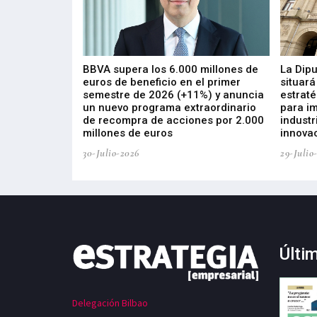
 los nuevos
BBVA supera los 6.000 millones de
La Dip
s de ZIV que, en
euros de beneficio en el primer
situará
de inversión
semestre de 2026 (+11%) y anuncia
estraté
, busca impulsar
un nuevo programa extraordinario
para i
 tecnología
de recompra de acciones por 2.000
industr
ricas del futuro
millones de euros
innovac
30-Julio-2026
29-Julio
Últi
Delegación Bilbao