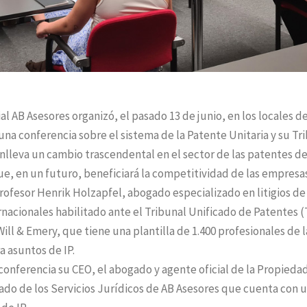
al AB Asesores organizó, el pasado 13 de junio, en los locales de
 una conferencia sobre el sistema de la Patente Unitaria y su Tr
nlleva un cambio trascendental en el sector de las patentes d
e, en un futuro, beneficiará la competitividad de las empresas
rofesor Henrik Holzapfel, abogado especializado en litigios de
nacionales habilitado ante el Tribunal Unificado de Patentes 
ll & Emery, que tiene una plantilla de 1.400 profesionales de l
a asuntos de IP.
conferencia su CEO, el abogado y agente oficial de la Propieda
gado de los Servicios Jurídicos de AB Asesores que cuenta con 