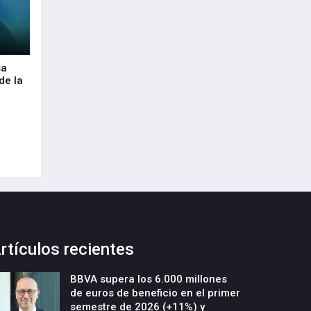
sa
Envalora garantiza a las empresas el
Euskaltel realiza
de la
cumplimiento del Reglamento
centenar de inte
Europeo de Envases y Residuos de
garantizar la con
Envases (PPWR)
29-Julio-2026
29-Julio-2026
rtículos recientes
BBVA supera los 6.000 millones
de euros de beneficio en el primer
semestre de 2026 (+11%) y