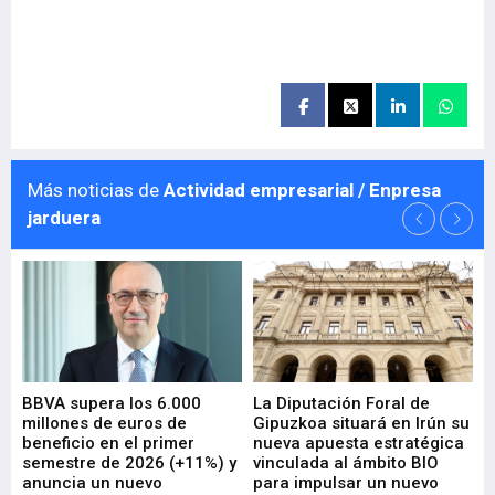
Más noticias de
Actividad empresarial / Enpresa
jarduera
e
BBVA supera los 6.000
La Diputación Foral de
En
millones de euros de
Gipuzkoa situará en Irún su
em
beneficio en el primer
nueva apuesta estratégica
de
ad
semestre de 2026 (+11%) y
vinculada al ámbito BIO
En
anuncia un nuevo
para impulsar un nuevo
En