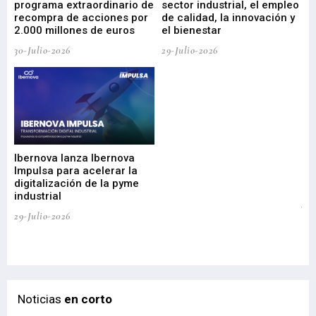
programa extraordinario de
sector industrial, el empleo
29-
recompra de acciones por
de calidad, la innovación y
2.000 millones de euros
el bienestar
30-Julio-2026
29-Julio-2026
Mi
nu
di
Ibernova lanza Ibernova
ma
Impulsa para acelerar la
in
digitalización de la pyme
mi
industrial
de
te
29-Julio-2026
el
29-
Noticias
en corto