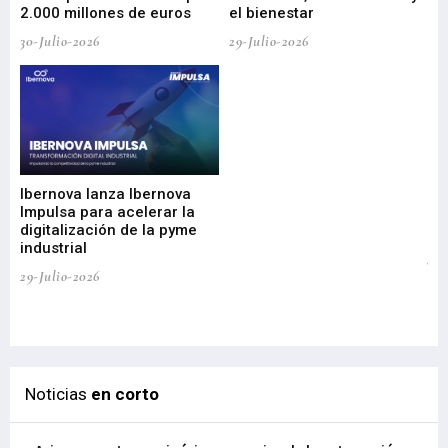
2.000 millones de euros
el bienestar
30-Julio-2026
29-Julio-2026
Mi
nu
di
Ibernova lanza Ibernova
ma
Impulsa para acelerar la
in
digitalización de la pyme
mi
industrial
de
te
29-Julio-2026
el
29-
Noticias
en corto