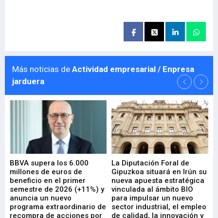
Más noticias de
Actividad empresarial / Enpresa
jarduera
e
BBVA supera los 6.000
La Diputación Foral de
En
millones de euros de
Gipuzkoa situará en Irún su
em
beneficio en el primer
nueva apuesta estratégica
de
ad
semestre de 2026 (+11%) y
vinculada al ámbito BIO
En
anuncia un nuevo
para impulsar un nuevo
En
programa extraordinario de
sector industrial, el empleo
29-
recompra de acciones por
de calidad, la innovación y