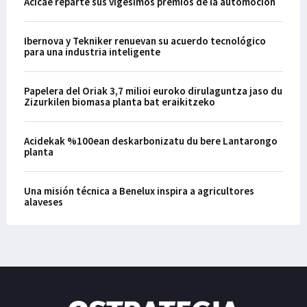
Acicae reparte sus vigésimos premios de la automoción
Ibernova y Tekniker renuevan su acuerdo tecnológico
para una industria inteligente
Papelera del Oriak 3,7 milioi euroko dirulaguntza jaso du
Zizurkilen biomasa planta bat eraikitzeko
Acidekak %100ean deskarbonizatu du bere Lantarongo
planta
Una misión técnica a Benelux inspira a agricultores
alaveses