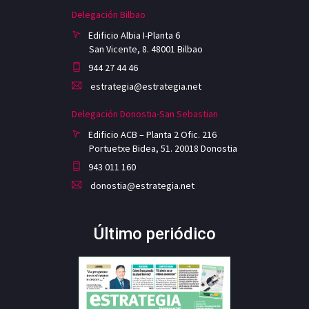
Delegación Bilbao
Edificio Albia I-Planta 6
San Vicente, 8. 48001 Bilbao
944 27 44 46
estrategia@estrategia.net
Delegación Donostia-San Sebastian
Edificio ACB – Planta 2 Ofic. 216
Portuetxe Bidea, 51. 20018 Donostia
943 011 160
donostia@estrategia.net
Último periódico