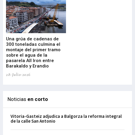
Una grúa de cadenas de
La
300 toneladas culmina el
Ba
montaje del primer tramo
res
sobre el agua de la
em
pasarela All Iron entre
21-
Barakaldo y Erandio
28-Julio-2026
Noticias
en corto
Vitoria-Gasteiz adjudica a Balgorza la reforma integral
de la calle San Antonio