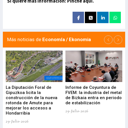
Si quiere más información: Pinche aquí.
Más noticias de
Economía / Ekonomia
La Diputación Foral de
Informe de Coyuntura de
Ar
ral
Gipuzkoa licita la
FVEM: la industria del metal
ur
construcción de la nueva
de Bizkaia entra en periodo
co
rotonda de Amute para
de estabilización
edi
mejorar los accesos a
pa
29-Julio-2026
Hondarribia
Cy
29-Julio-2026
23-