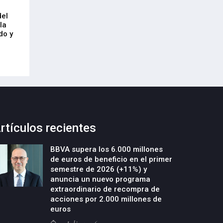
Arrancan las obras de urbanización
El CRL refleja el
del
y construcción de un nuevo edificio
mercado laboral 
la
industrial en la parcela Errotazar-
21-Julio-2026
do y
Cycobask de Irún
23-Julio-2026
rtículos recientes
BBVA supera los 6.000 millones
de euros de beneficio en el primer
semestre de 2026 (+11%) y
anuncia un nuevo programa
extraordinario de recompra de
acciones por 2.000 millones de
euros