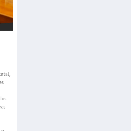
tatal,
es
ndos
ras