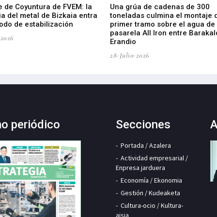
e de Coyuntura de FVEM: la
Una grúa de cadenas de 300
ia del metal de Bizkaia entra
toneladas culmina el montaje 
odo de estabilización
primer tramo sobre el agua de 
pasarela All Iron entre Barakal
-2026
Erandio
28-Julio-2026
mo periódico
Secciones
A
Portada / Azalera
Actividad empresarial /
Enpresa jarduera
Economía / Ekonomia
Gestión / Kudeaketa
Cultura-ocio / Kultura-
aisia