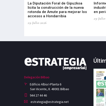
del Barómetro
La Diputación Foral de Gipuzkoa
Inform
a del tejido
licita la construcción de la nueva
industr
aia
rotonda de Amute para mejorar los
en peri
accesos a Hondarribia
29-Julio
29-Julio-2026
Últi
Delegación Bilbao
Edificio Albia I-Planta 6
San Vicente, 8. 48001 Bilbao
944 27 44 46
estrategia@estrategia.net