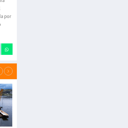
ara
l
da por
o