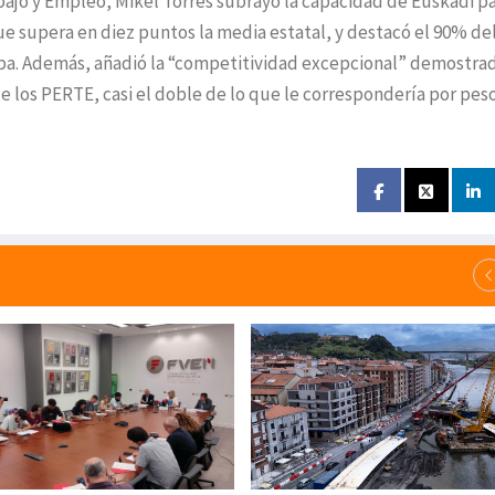
bajo y Empleo, Mikel Torres subrayó la capacidad de Euskadi p
ue supera en diez puntos la media estatal, y destacó el 90% de
pa. Además, añadió la “competitividad excepcional” demostra
e los PERTE, casi el doble de lo que le correspondería por pes