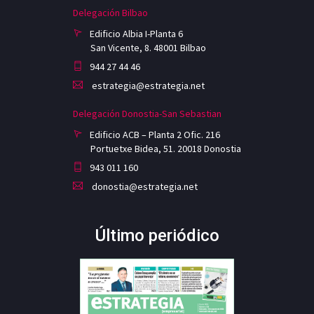
Delegación Bilbao
Edificio Albia I-Planta 6
San Vicente, 8. 48001 Bilbao
944 27 44 46
estrategia@estrategia.net
Delegación Donostia-San Sebastian
Edificio ACB – Planta 2 Ofic. 216
Portuetxe Bidea, 51. 20018 Donostia
943 011 160
donostia@estrategia.net
Último periódico