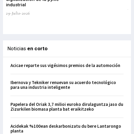
industrial
de
te
29-Julio-2026
el
29-
Noticias
en corto
Acicae reparte sus vigésimos premios de la automoción
Ibernova y Tekniker renuevan su acuerdo tecnológico
para una industria inteligente
Papelera del Oriak 3,7 milioi euroko dirulaguntza jaso du
Zizurkilen biomasa planta bat eraikitzeko
Acidekak %100ean deskarbonizatu du bere Lantarongo
planta