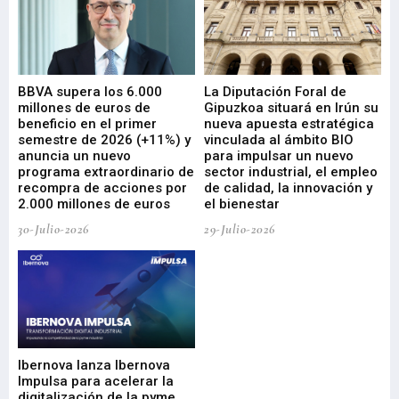
e
BBVA supera los 6.000
La Diputación Foral de
En
millones de euros de
Gipuzkoa situará en Irún su
em
beneficio en el primer
nueva apuesta estratégica
de
ad
semestre de 2026 (+11%) y
vinculada al ámbito BIO
En
anuncia un nuevo
para impulsar un nuevo
En
programa extraordinario de
sector industrial, el empleo
29-
recompra de acciones por
de calidad, la innovación y
2.000 millones de euros
el bienestar
30-Julio-2026
29-Julio-2026
Mi
nu
di
Ibernova lanza Ibernova
ma
Impulsa para acelerar la
in
digitalización de la pyme
mi