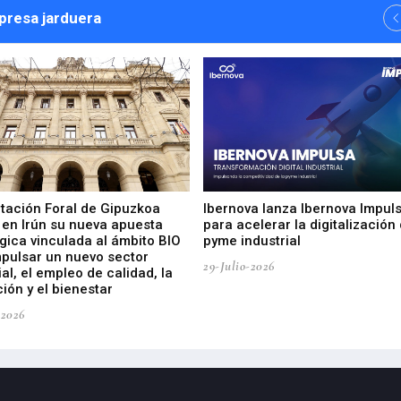
npresa jarduera
utación Foral de Gipuzkoa
Ibernova lanza Ibernova Impul
 en Irún su nueva apuesta
para acelerar la digitalización 
gica vinculada al ámbito BIO
pyme industrial
mpulsar un nuevo sector
29-Julio-2026
ial, el empleo de calidad, la
ión y el bienestar
-2026