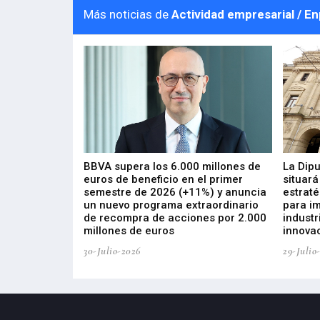
Más noticias de
Actividad empresarial / E
 los nuevos
BBVA supera los 6.000 millones de
La Dip
s de ZIV que, en
euros de beneficio en el primer
situará
de inversión
semestre de 2026 (+11%) y anuncia
estraté
, busca impulsar
un nuevo programa extraordinario
para i
 tecnología
de recompra de acciones por 2.000
industr
ricas del futuro
millones de euros
innovac
30-Julio-2026
29-Julio