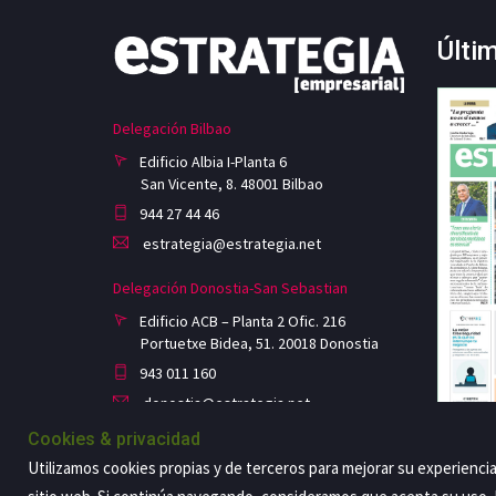
Últi
Delegación Bilbao
Edificio Albia I-Planta 6
San Vicente, 8. 48001 Bilbao
944 27 44 46
estrategia@estrategia.net
Delegación Donostia-San Sebastian
Edificio ACB – Planta 2 Ofic. 216
Portuetxe Bidea, 51. 20018 Donostia
943 011 160
donostia@estrategia.net
Cookies & privacidad
Utilizamos cookies propias y de terceros para mejorar su experienci