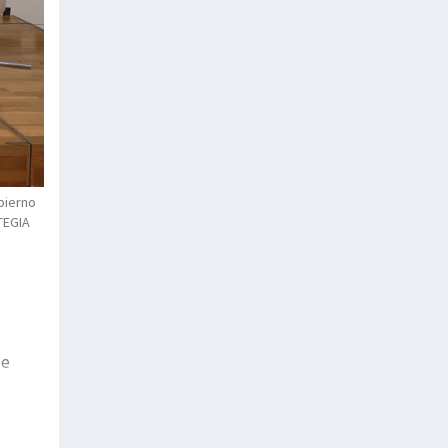
bierno
TEGIA
de