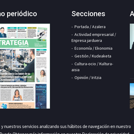
mo periódico
Secciones
A
Portada / Azalera
Actividad empresarial /
Enpresa jarduera
Economía / Ekonomia
Gestión / Kudeaketa
Cultura-ocio / Kultura-
aisia
Opinión / Iritzia
a y nuestros servicios analizando sus hábitos de navegación en nuestro