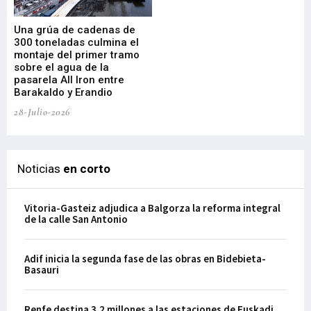
Una grúa de cadenas de
La
300 toneladas culmina el
Ba
montaje del primer tramo
res
sobre el agua de la
em
pasarela All Iron entre
21-
Barakaldo y Erandio
28-Julio-2026
Noticias
en corto
Vitoria-Gasteiz adjudica a Balgorza la reforma integral
de la calle San Antonio
Adif inicia la segunda fase de las obras en Bidebieta-
Basauri
Renfe destina 3,2 millones a las estaciones de Euskadi