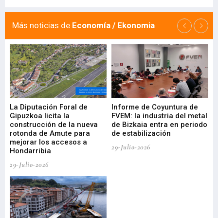
Más noticias de
Economía / Ekonomia
La Diputación Foral de
Informe de Coyuntura de
Ar
ral
Gipuzkoa licita la
FVEM: la industria del metal
ur
construcción de la nueva
de Bizkaia entra en periodo
co
rotonda de Amute para
de estabilización
edi
mejorar los accesos a
pa
29-Julio-2026
Hondarribia
Cy
29-Julio-2026
23-