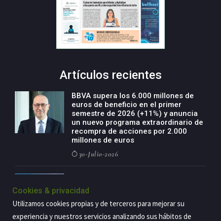
Artículos recientes
BBVA supera los 6.000 millones de
euros de beneficio en el primer
semestre de 2026 (+11%) y anuncia
un nuevo programa extraordinario de
recompra de acciones por 2.000
millones de euros
30-Julio-2026
BBVA acelera el crecimiento de su
negocio agro con un modelo global
Cookies & privacidad
de especialización presente en siete
Utilizamos cookies propias y de terceros para mejorar su
países
experiencia y nuestros servicios analizando sus hábitos de
29-Julio-2026