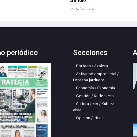
Erandio
28-Julio-2026
mo periódico
Secciones
A
Portada / Azalera
Actividad empresarial /
Enpresa jarduera
Economía / Ekonomia
Gestión / Kudeaketa
Cultura-ocio / Kultura-
aisia
Opinión / Iritzia