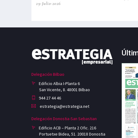
29-Julio-2026
Últi
Delegación Bilbao
Edificio Albia I-Planta 6
San Vicente, 8. 48001 Bilbao
944 27 44 46
estrategia@estrategia.net
Delegación Donostia-San Sebastian
Edificio ACB – Planta 2 Ofic. 216
Portuetxe Bidea, 51. 20018 Donostia