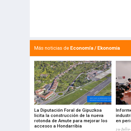
Más noticias de
Economía / Ekonomia
del Barómetro
La Diputación Foral de Gipuzkoa
Inform
a del tejido
licita la construcción de la nueva
industr
aia
rotonda de Amute para mejorar los
en peri
accesos a Hondarribia
29-Julio