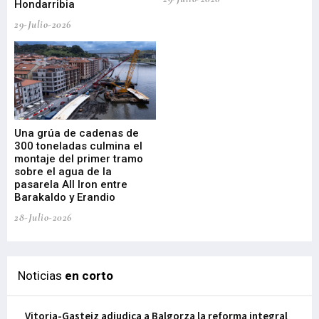
Hondarribia
Cy
29-Julio-2026
23-
Una grúa de cadenas de
La
300 toneladas culmina el
Ba
montaje del primer tramo
res
sobre el agua de la
em
pasarela All Iron entre
21-
Barakaldo y Erandio
28-Julio-2026
Noticias
en corto
Vitoria-Gasteiz adjudica a Balgorza la reforma integral