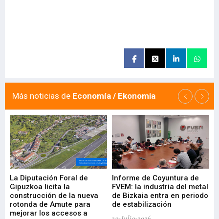
Más noticias de
Economía / Ekonomia
La Diputación Foral de
Informe de Coyuntura de
Ar
ral
Gipuzkoa licita la
FVEM: la industria del metal
ur
construcción de la nueva
de Bizkaia entra en periodo
co
rotonda de Amute para
de estabilización
edi
mejorar los accesos a
pa
29-Julio-2026