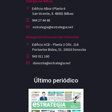
Delegación Bilbao
Edificio Albia I-Planta 6
San Vicente, 8. 48001 Bilbao
944 27 44 46
estrategia@estrategia.net
Delegación Donostia-San Sebastian
Edificio ACB – Planta 2 Ofic. 216
Portuetxe Bidea, 51. 20018 Donostia
943 011 160
donostia@estrategia.net
Último periódico