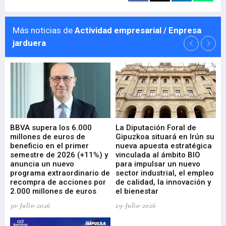
Más noticias de
Actividad empresarial / Enpresa
jarduera
e
BBVA supera los 6.000
La Diputación Foral de
En
millones de euros de
Gipuzkoa situará en Irún su
em
beneficio en el primer
nueva apuesta estratégica
de
ad
semestre de 2026 (+11%) y
vinculada al ámbito BIO
En
anuncia un nuevo
para impulsar un nuevo
En
programa extraordinario de
sector industrial, el empleo
29-
recompra de acciones por
de calidad, la innovación y
2.000 millones de euros
el bienestar
30-Julio-2026
29-Julio-2026