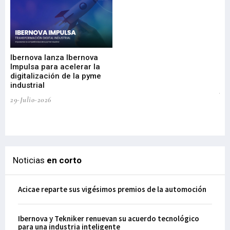
Mi
nu
di
Ibernova lanza Ibernova
ma
Impulsa para acelerar la
in
digitalización de la pyme
mi
industrial
de
te
29-Julio-2026
el
29-
Noticias
en corto
Acicae reparte sus vigésimos premios de la automoción
Ibernova y Tekniker renuevan su acuerdo tecnológico
para una industria inteligente