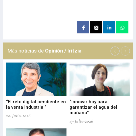
Más noticias de
Opinión / Iritzia
“El reto digital pendiente en
“Innovar hoy para
“L
o
la venta industrial”
garantizar el agua del
ob
mañana”
20-Julio-2026
17-
17-Julio-2026