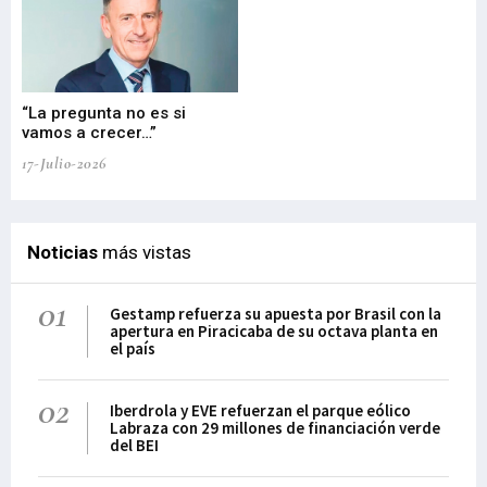
“La pregunta no es si
“E
vamos a crecer…”
PP
17-Julio-2026
02-
Noticias
más vistas
01
Gestamp refuerza su apuesta por Brasil con la
apertura en Piracicaba de su octava planta en
el país
02
Iberdrola y EVE refuerzan el parque eólico
Labraza con 29 millones de financiación verde
del BEI