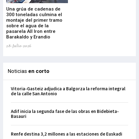
Una grúa de cadenas de
La
300 toneladas culmina el
Ba
montaje del primer tramo
res
sobre el agua de la
em
pasarela All Iron entre
21-
Barakaldo y Erandio
28-Julio-2026
Noticias
en corto
Vitoria-Gasteiz adjudica a Balgorza la reforma integral
de la calle San Antonio
Adif inicia la segunda fase de las obras en Bidebieta-
Basauri
Renfe destina 3,2 millones a las estaciones de Euskadi