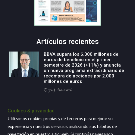
Artículos recientes
BBVA supera los 6.000 millones de
euros de beneficio en el primer
semestre de 2026 (+11%) y anuncia
un nuevo programa extraordinario de
recompra de acciones por 2.000
millones de euros
30-Julio-2026
BBVA acelera el crecimiento de su
negocio agro con un modelo global
Cookies & privacidad
de especialización presente en siete
Utilizamos cookies propias y de terceros para mejorar su
países
experiencia y nuestros servicios analizando sus hábitos de
29-Julio-2026
navegación en nuestro sitio web. Si continúa navegando,