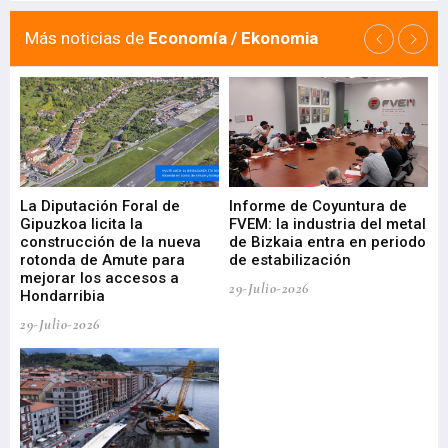
Más noticias de
Economía / Ekonomia
La Diputación Foral de
Informe de Coyuntura de
Ar
ral
Gipuzkoa licita la
FVEM: la industria del metal
ur
construcción de la nueva
de Bizkaia entra en periodo
co
rotonda de Amute para
de estabilización
edi
mejorar los accesos a
pa
29-Julio-2026
Hondarribia
Cy
29-Julio-2026
23-