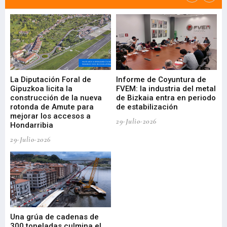
La Diputación Foral de
Informe de Coyuntura de
Ar
ral
Gipuzkoa licita la
FVEM: la industria del metal
ur
construcción de la nueva
de Bizkaia entra en periodo
co
rotonda de Amute para
de estabilización
edi
mejorar los accesos a
pa
29-Julio-2026
Hondarribia
Cy
29-Julio-2026
23-
Una grúa de cadenas de
La
300 toneladas culmina el
Ba