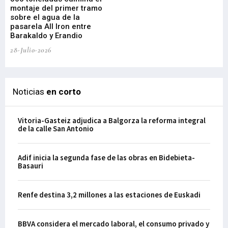
montaje del primer tramo
res
sobre el agua de la
em
pasarela All Iron entre
21-
Barakaldo y Erandio
28-Julio-2026
Noticias
en corto
Vitoria-Gasteiz adjudica a Balgorza la reforma integral
de la calle San Antonio
Adif inicia la segunda fase de las obras en Bidebieta-
Basauri
Renfe destina 3,2 millones a las estaciones de Euskadi
BBVA considera el mercado laboral, el consumo privado y