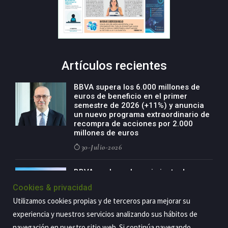
Artículos recientes
BBVA supera los 6.000 millones de
euros de beneficio en el primer
semestre de 2026 (+11%) y anuncia
un nuevo programa extraordinario de
recompra de acciones por 2.000
millones de euros
30-Julio-2026
BBVA acelera el crecimiento de su
negocio agro con un modelo global
Cookies & privacidad
de especialización presente en siete
países
Utilizamos cookies propias y de terceros para mejorar su
29-Julio-2026
experiencia y nuestros servicios analizando sus hábitos de
navegación en nuestro sitio web. Si continúa navegando,