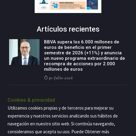
Artículos recientes
BBVA supera los 6.000 millones de
euros de beneficio en el primer
semestre de 2026 (+11%) y anuncia
un nuevo programa extraordinario de
recompra de acciones por 2.000
millones de euros
30-Julio-2026
BBVA acelera el crecimiento de su
negocio agro con un modelo global
Cookies & privacidad
de especialización presente en siete
Utilizamos cookies propias y de terceros para mejorar su
países
experiencia y nuestros servicios analizando sus hábitos de
29-Julio-2026
navegación en nuestro sitio web. Si continúa navegando,
consideramos que acepta su uso. Puede Obtener más