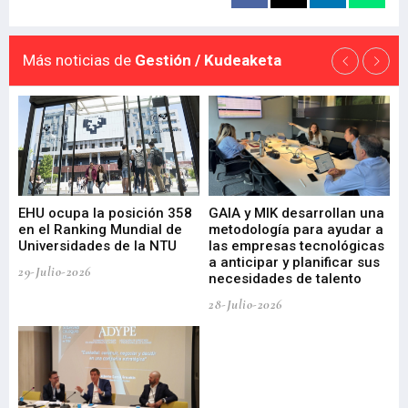
Más noticias de
Gestión / Kudeaketa
EHU ocupa la posición 358
GAIA y MIK desarrollan una
De
en el Ranking Mundial de
metodología para ayudar a
Fu
a
Universidades de la NTU
las empresas tecnológicas
nu
a anticipar y planificar sus
ac
29-Julio-2026
necesidades de talento
cr
de
28-Julio-2026
22-