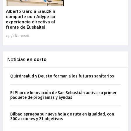
Alberto García Erauzkin
comparte con Adype su
BI
experiencia directiva al
pr
frente de Euskaltel
en
23-Julio-2026
21-
Noticias
en corto
Quirónsalud y Deusto forman a los futuros sanitarios
El Plan de Innovación de San Sebastián activa su primer
paquete de programas y ayudas
Bilbao aprueba su nueva hoja de ruta en igualdad, con
300 acciones y 21 objetivos