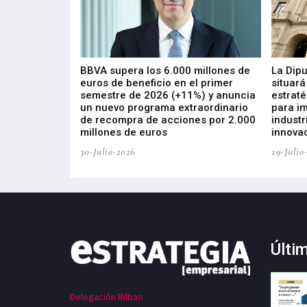
 los nuevos
BBVA supera los 6.000 millones de
La Dip
s de ZIV que, en
euros de beneficio en el primer
situará
de inversión
semestre de 2026 (+11%) y anuncia
estraté
, busca impulsar
un nuevo programa extraordinario
para i
 tecnología
de recompra de acciones por 2.000
industr
ricas del futuro
millones de euros
innovac
30-Julio-2026
29-Julio
Últi
Delegación Bilbao