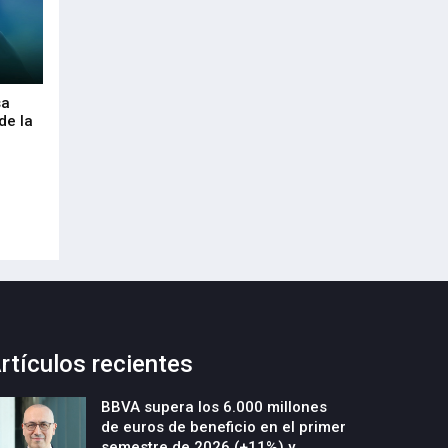
sa
Envalora garantiza a las empresas el
Euskaltel realiza
de la
cumplimiento del Reglamento
centenar de inte
Europeo de Envases y Residuos de
garantizar la con
Envases (PPWR)
29-Julio-2026
29-Julio-2026
rtículos recientes
BBVA supera los 6.000 millones
de euros de beneficio en el primer
semestre de 2026 (+11%) y