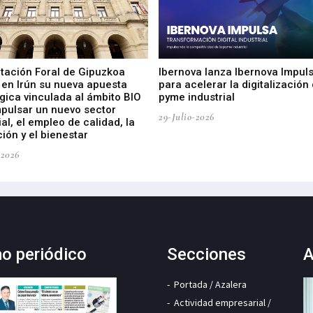
utación Foral de Gipuzkoa
Ibernova lanza Ibernova Impul
 en Irún su nueva apuesta
para acelerar la digitalización 
gica vinculada al ámbito BIO
pyme industrial
mpulsar un nuevo sector
29-Julio-2026
ial, el empleo de calidad, la
ión y el bienestar
-2026
mo periódico
Secciones
A
Portada / Azalera
Actividad empresarial /