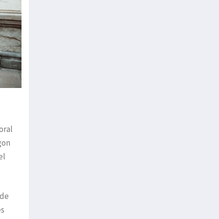
oral
gon
el
 de
es