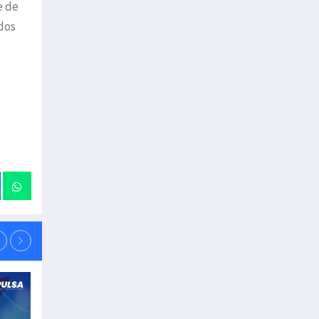
e de
dos